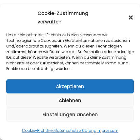
Diese Seite nutzt aus Sicherheitsgründen
Cookie-Zustimmung
und zum Schutz der Übertragung
verwalten
vertraulicher Inhalte, wie zum Beispiel
Um dir ein optimales Erlebnis zu bieten, verwenden wir
Bestellungen oder Anfragen, die Sie an
Technologien wie Cookies, um Geräteinformationen zu speichern
und/oder darauf zuzugreifen. Wenn du diesen Technologien
uns als Seitenbetreiber senden, eine SSL-
zustimmst, können wir Daten wie das Surfverhalten oder eindeutige
IDs auf dieser Website verarbeiten. Wenn du deine Zustimmung
bzw. TLS-Verschlüsselung. Eine
nicht erteilst oder zurückziehst, können bestimmte Merkmale und
Funktionen beeinträchtigt werden.
verschlüsselte Verbindung erkennen Sie
daran, dass die Adresszeile des
Akzeptieren
Browsers von „http://“ auf „https://“
Ablehnen
wechselt und an dem Schloss-Symbol in
Ihrer Browserzeile.
Einstellungen ansehen
Wenn die SSL- bzw. TLS-Verschlüsselung
Cookie-Richtlinie
Datenschutzerklärung
Impressum